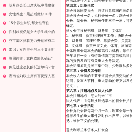
违法乱纪行为者，由会长主持召开会议，
胡月燕会长出席庆祝中葡建交
第四章：组织形式
本会设顾问委员会，聘请旅意或国内著名
女性养生：晨起后做好10件
本会设会长一名，执行会长一名，副会长
会长、副会长、秘书长任期三年一届，可
15个养生常识 帮女性守住
确定。
妇女会下设秘书组、财务组、文体组
性别歧视仍是女大学生就业的
1、秘书组：负责处理日常工作，协助会
齐市富区妇联努力开创维权工
2、财务组：管理经费、筹措会费、负责
3、文体组：负责开展文娱、体育、旅游等
常识：女性养生的三个黄金时
全体理事会是本会的最高权力机构，每年
三年举行一次（有特殊情况可提前或后延
峰回路转：意内政部长确认“
况的报告及通过有关重大会务决定。
本会组织原则是民主集中制、少数服从多
你见过这么长的托运单吗？官
第五章：会费及其作用
本会收入来源的主要渠道是会员所交纳的
湖南省妇联主席肖百灵深入基
访问，及重大节日、重大活动的开支以及
另文）。
第六章：注册地点及法人代表
本会注册地点：意大利米兰市
法人代表：由每届换届选举出的新会长担
第七章：会务活动
会长办公会议每两个月一次，理事会每一
侨界发生的重大事件及时作出反应，以维
见，维护正义的公理。
意大利米兰华侨华人妇女会