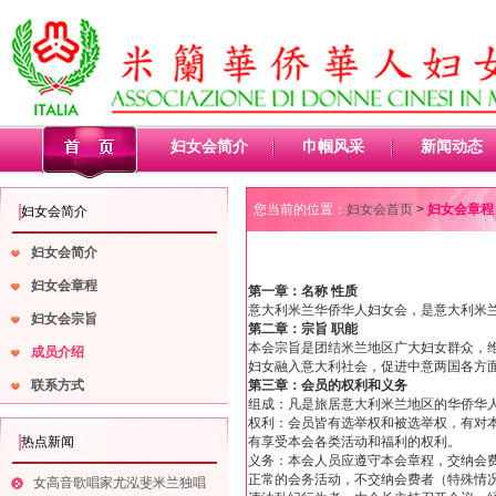
妇女会简介
巾帼风采
新闻动态
您当前的位置：
妇女会首页
>
妇女会章程
妇女会简介
妇女会简介
妇女会章程
第一章：名称 性质
意大利米兰华侨华人妇女会，是意大利米
妇女会宗旨
第二章：宗旨 职能
本会宗旨是团结米兰地区广大妇女群众，维
成员介绍
妇女融入意大利社会，促进中意两国各方
联系方式
第三章：会员的权利和义务
组成：凡是旅居意大利米兰地区的华侨华
权利：会员皆有选举权和被选举权，有对
热点新闻
有享受本会各类活动和福利的权利。
义务：本会人员应遵守本会章程，交纳会
正常的会务活动，不交纳会费者（特殊情
女高音歌唱家尤泓斐米兰独唱