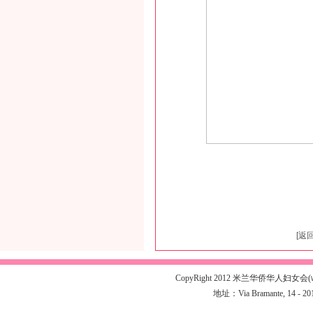
[返
CopyRight 2012 米兰华侨华人妇女会(
地址：Via Bramante, 14 - 20