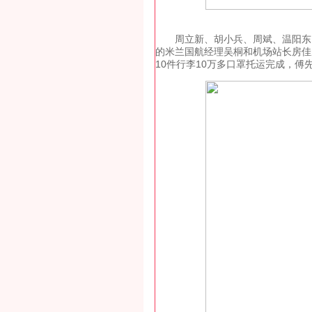
周立新、胡小兵、周斌、温阳东、
的米兰国航经理吴桐和机场站长房佳
10件行李10万多口罩托运完成，傅