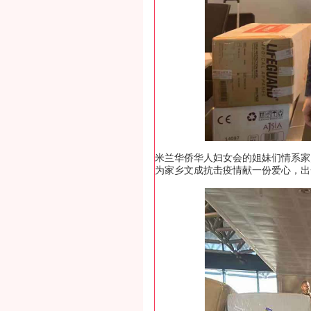
米兰华侨华人妇女会的姐妹们情系家
为家乡文成抗击疫情献一份爱心，出