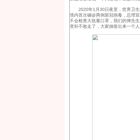
2020年1月30日夜里，世界卫
境内首次确诊两例新冠病毒，总理宣
不会检查大批量口罩，我们的傅先生
变卦不敢走了，大家抽签出来一个人