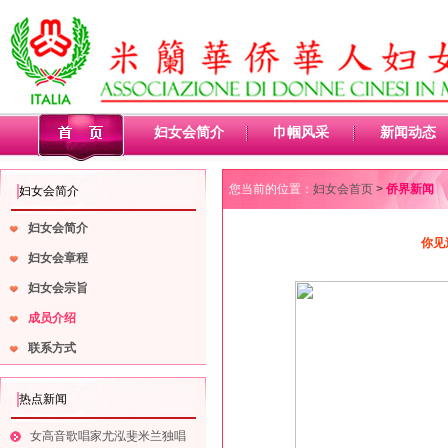
妇女会简介
巾帼风采
新闻动态
您当前的位置：
妇女会首页
>
侨界新闻
妇女会简介
妇女会简介
你见
妇女会章程
妇女会宗旨
成员介绍
联系方式
热点新闻
女高音歌唱家尤泓斐米兰独唱